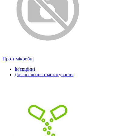
Протимікробні
Ін'єкційні
Для орального застосування