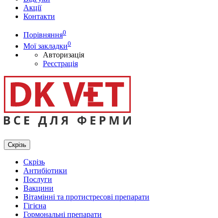
Акції
Контакти
0
Порівняння
0
Мої закладки
Авторизація
Реєстрація
Скрізь
Скрізь
Антибіотики
Послуги
Вакцини
Вітамінні та протистресові препарати
Гігієна
Гормональні препарати