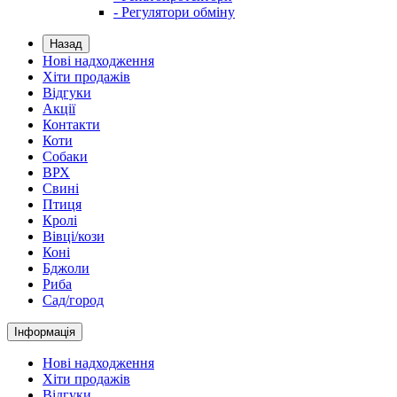
- Регулятори обміну
Назад
Нові надходження
Хіти продажів
Відгуки
Акції
Контакти
Коти
Собаки
ВРХ
Свині
Птиця
Кролі
Вівці/кози
Коні
Бджоли
Риба
Сад/город
Інформація
Нові надходження
Хіти продажів
Відгуки