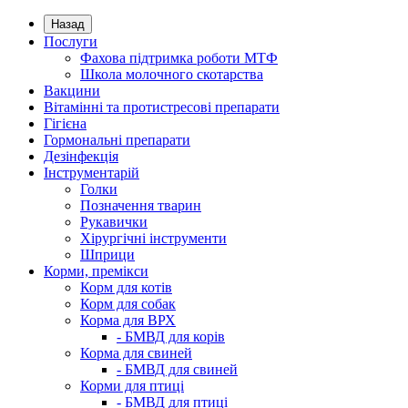
Назад
Послуги
Фахова підтримка роботи МТФ
Школа молочного скотарства
Вакцини
Вітамінні та протистресові препарати
Гігієна
Гормональні препарати
Дезінфекція
Інструментарій
Голки
Позначення тварин
Рукавички
Хірургічні інструменти
Шприци
Корми, премікси
Корм для котів
Корм для собак
Корма для ВРХ
- БМВД для корів
Корма для свиней
- БМВД для свиней
Корми для птиці
- БМВД для птиці