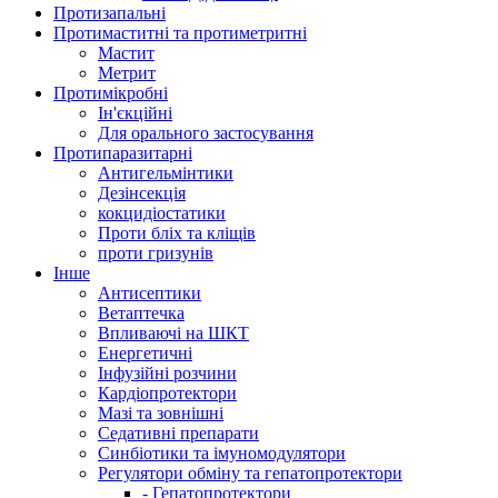
Протизапальні
Протимаститні та протиметритні
Мастит
Метрит
Протимікробні
Ін'єкційні
Для орального застосування
Протипаразитарні
Антигельмінтики
Дезінсекція
кокцидіостатики
Проти бліх та кліщів
проти гризунів
Інше
Антисептики
Ветаптечка
Впливаючі на ШКТ
Енергетичні
Інфузійні розчини
Кардіопротектори
Мазі та зовнішні
Седативні препарати
Синбіотики та імуномодулятори
Регулятори обміну та гепатопротектори
- Гепатопротектори