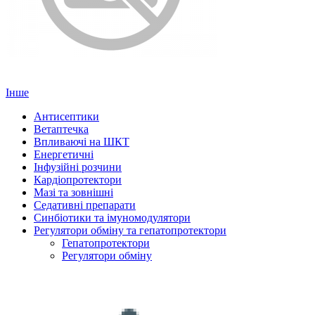
Інше
Антисептики
Ветаптечка
Впливаючі на ШКТ
Енергетичні
Інфузійні розчини
Кардіопротектори
Мазі та зовнішні
Седативні препарати
Синбіотики та імуномодулятори
Регулятори обміну та гепатопротектори
Гепатопротектори
Регулятори обміну