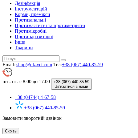
Дезінфекція
Інструментарій
Корми, премікси
Протизапальні
Протимаститні та протиметритні
Протимікробні
Протипаразитарні
Інше
Тварини
Email:
shop@dk-vet.com
Тел:
+38 (067) 440-85-59
пн - пт: с 8.00 до 17.00
+38 (067)
440-85-59
Зв'язатися з нами
+38 (04744) 4-67-58
+38 (067) 440-85-59
Замовити зворотній дзвінок
Скрізь