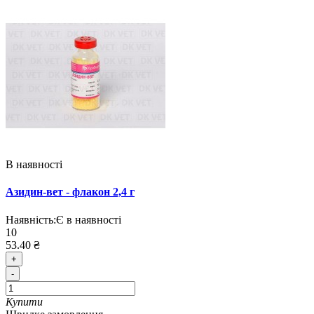
В наявності
Азидин-вет - флакон 2,4 г
Наявність:
Є в наявності
10
53.40 ₴
+
-
Купити