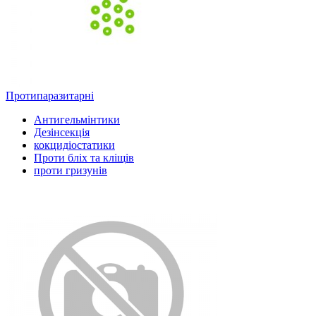
Протипаразитарні
Антигельмінтики
Дезінсекція
кокцидіостатики
Проти бліх та кліщів
проти гризунів