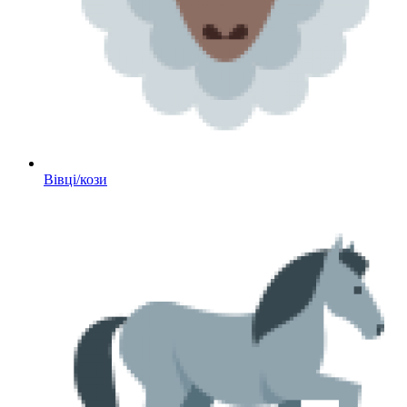
Вівці/кози