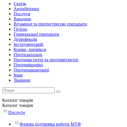
Скрізь
Антибіотики
Послуги
Вакцини
Вітамінні та протистресові препарати
Гігієна
Гормональні препарати
Дезінфекція
Інструментарій
Корми, премікси
Протизапальні
Протимаститні та протиметритні
Протимікробні
Протипаразитарні
Інше
Тварини
Каталог
товарів
Каталог
товарів
Послуги
Фахова підтримка роботи МТФ