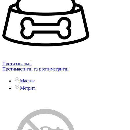
Протизапальні
Протимаститні та протиметритні
Мастит
Метрит