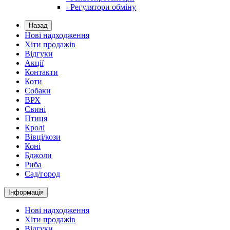
- Регулятори обміну
Назад
Нові надходження
Хіти продажів
Відгуки
Акції
Контакти
Коти
Собаки
ВРХ
Свині
Птиця
Кролі
Вівці/кози
Коні
Бджоли
Риба
Сад/город
Інформація
Нові надходження
Хіти продажів
Відгуки