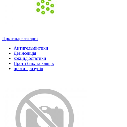
Протипаразитарні
Антигельмінтики
Дезінсекція
кокцидіостатики
Проти бліх та кліщів
проти гризунів