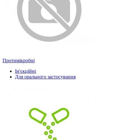
Протимікробні
Ін'єкційні
Для орального застосування