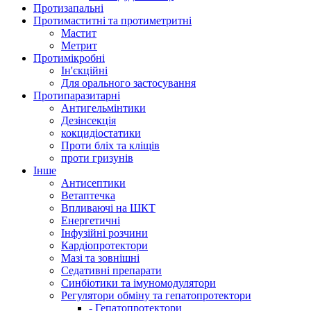
Протизапальні
Протимаститні та протиметритні
Мастит
Метрит
Протимікробні
Ін'єкційні
Для орального застосування
Протипаразитарні
Антигельмінтики
Дезінсекція
кокцидіостатики
Проти бліх та кліщів
проти гризунів
Інше
Антисептики
Ветаптечка
Впливаючі на ШКТ
Енергетичні
Інфузійні розчини
Кардіопротектори
Мазі та зовнішні
Седативні препарати
Синбіотики та імуномодулятори
Регулятори обміну та гепатопротектори
- Гепатопротектори