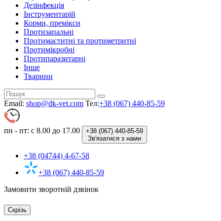
Дезінфекція
Інструментарій
Корми, премікси
Протизапальні
Протимаститні та протиметритні
Протимікробні
Протипаразитарні
Інше
Тварини
Email:
shop@dk-vet.com
Тел:
+38 (067) 440-85-59
пн - пт: с 8.00 до 17.00
+38 (067)
440-85-59
Зв'язатися з нами
+38 (04744) 4-67-58
+38 (067) 440-85-59
Замовити зворотній дзвінок
Скрізь