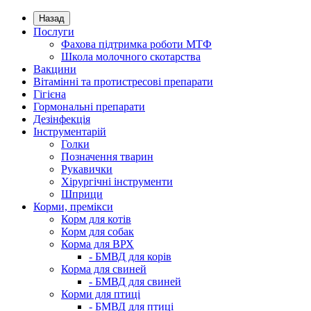
Назад
Послуги
Фахова підтримка роботи МТФ
Школа молочного скотарства
Вакцини
Вітамінні та протистресові препарати
Гігієна
Гормональні препарати
Дезінфекція
Інструментарій
Голки
Позначення тварин
Рукавички
Хірургічні інструменти
Шприци
Корми, премікси
Корм для котів
Корм для собак
Корма для ВРХ
- БМВД для корів
Корма для свиней
- БМВД для свиней
Корми для птиці
- БМВД для птиці