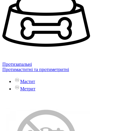
Протизапальні
Протимаститні та протиметритні
Мастит
Метрит