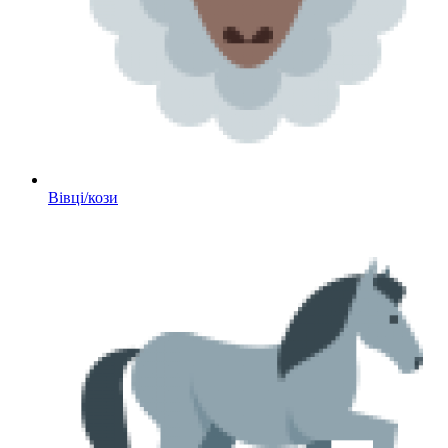
Вівці/кози