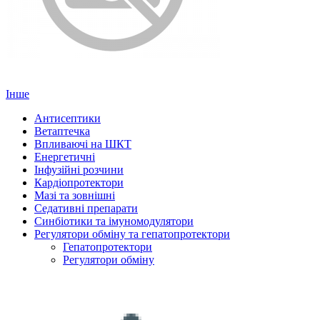
Інше
Антисептики
Ветаптечка
Впливаючі на ШКТ
Енергетичні
Інфузійні розчини
Кардіопротектори
Мазі та зовнішні
Седативні препарати
Синбіотики та імуномодулятори
Регулятори обміну та гепатопротектори
Гепатопротектори
Регулятори обміну