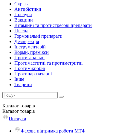
Скрізь
Антибіотики
Послуги
Вакцини
Вітамінні та протистресові препарати
Гігієна
Гормональні препарати
Дезінфекція
Інструментарій
Корми, премікси
Протизапальні
Протимаститні та протиметритні
Протимікробні
Протипаразитарні
Інше
Тварини
Каталог
товарів
Каталог
товарів
Послуги
Фахова підтримка роботи МТФ