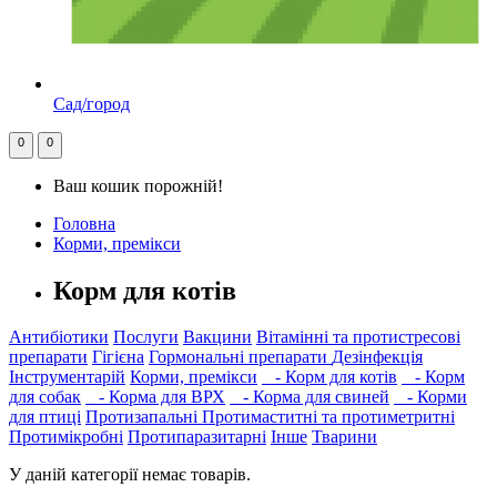
Сад/город
0
0
Ваш кошик порожній!
Головна
Корми, премікси
Корм для котів
Антибіотики
Послуги
Вакцини
Вітамінні та протистресові
препарати
Гігієна
Гормональні препарати
Дезінфекція
Інструментарій
Корми, премікси
- Корм для котів
- Корм
для собак
- Корма для ВРХ
- Корма для свиней
- Корми
для птиці
Протизапальні
Протимаститні та протиметритні
Протимікробні
Протипаразитарні
Інше
Тварини
У даній категорії немає товарів.