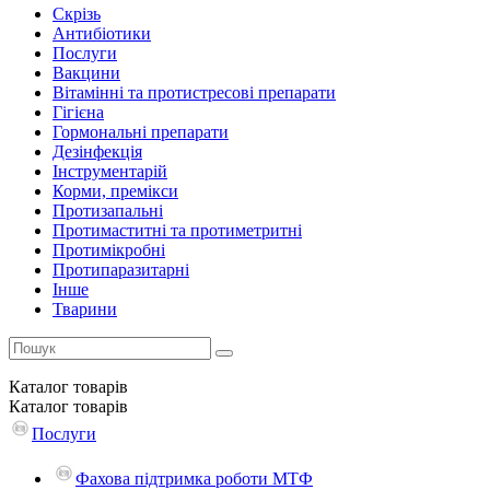
Скрізь
Антибіотики
Послуги
Вакцини
Вітамінні та протистресові препарати
Гігієна
Гормональні препарати
Дезінфекція
Інструментарій
Корми, премікси
Протизапальні
Протимаститні та протиметритні
Протимікробні
Протипаразитарні
Інше
Тварини
Каталог
товарів
Каталог
товарів
Послуги
Фахова підтримка роботи МТФ