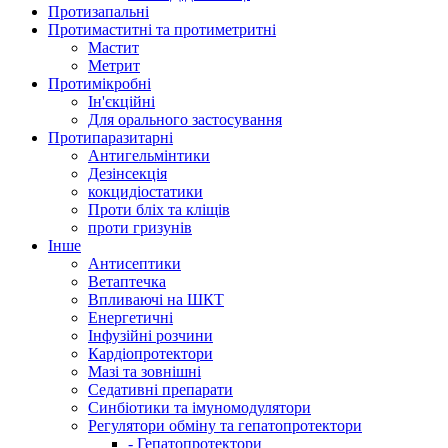
Протизапальні
Протимаститні та протиметритні
Мастит
Метрит
Протимікробні
Ін'єкційні
Для орального застосування
Протипаразитарні
Антигельмінтики
Дезінсекція
кокцидіостатики
Проти бліх та кліщів
проти гризунів
Інше
Антисептики
Ветаптечка
Впливаючі на ШКТ
Енергетичні
Інфузійні розчини
Кардіопротектори
Мазі та зовнішні
Седативні препарати
Синбіотики та імуномодулятори
Регулятори обміну та гепатопротектори
- Гепатопротектори