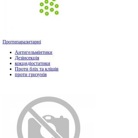
Протипаразитарні
Антигельмінтики
Дезінсекція
кокцидіостатики
Проти бліх та кліщів
проти гризунів