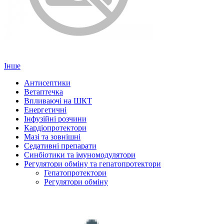
Інше
Антисептики
Ветаптечка
Впливаючі на ШКТ
Енергетичні
Інфузійні розчини
Кардіопротектори
Мазі та зовнішні
Седативні препарати
Синбіотики та імуномодулятори
Регулятори обміну та гепатопротектори
Гепатопротектори
Регулятори обміну