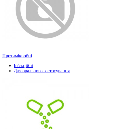
Протимікробні
Ін'єкційні
Для орального застосування