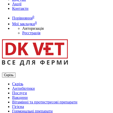
Акції
Контакти
0
Порівняння
0
Мої закладки
Авторизація
Реєстрація
Скрізь
Скрізь
Антибіотики
Послуги
Вакцини
Вітамінні та протистресові препарати
Гігієна
Гормональні препарати