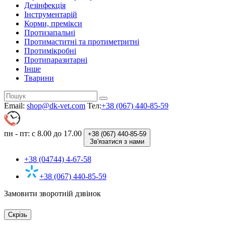
Дезінфекція
Інструментарій
Корми, премікси
Протизапальні
Протимаститні та протиметритні
Протимікробні
Протипаразитарні
Інше
Тварини
Email:
shop@dk-vet.com
Тел:
+38 (067) 440-85-59
пн - пт: с 8.00 до 17.00
+38 (067)
440-85-59
Зв'язатися з нами
+38 (04744) 4-67-58
+38 (067) 440-85-59
Замовити зворотній дзвінок
Скрізь