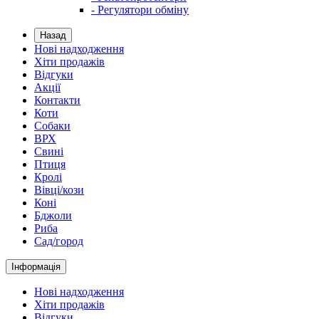
- Регулятори обміну
Назад
Нові надходження
Хіти продажів
Відгуки
Акції
Контакти
Коти
Собаки
ВРХ
Свині
Птиця
Кролі
Вівці/кози
Коні
Бджоли
Риба
Сад/город
Інформація
Нові надходження
Хіти продажів
Відгуки