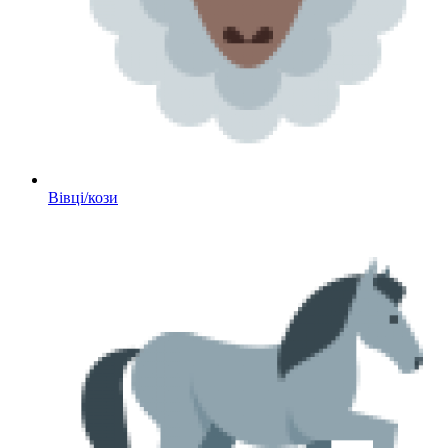
Вівці/кози