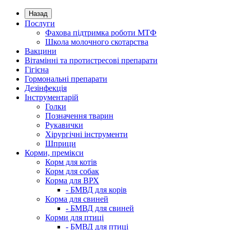
Назад
Послуги
Фахова підтримка роботи МТФ
Школа молочного скотарства
Вакцини
Вітамінні та протистресові препарати
Гігієна
Гормональні препарати
Дезінфекція
Інструментарій
Голки
Позначення тварин
Рукавички
Хірургічні інструменти
Шприци
Корми, премікси
Корм для котів
Корм для собак
Корма для ВРХ
- БМВД для корів
Корма для свиней
- БМВД для свиней
Корми для птиці
- БМВД для птиці