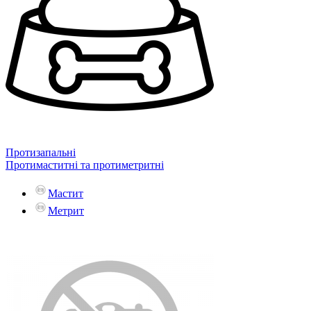
Протизапальні
Протимаститні та протиметритні
Мастит
Метрит