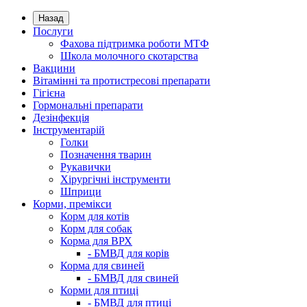
Назад
Послуги
Фахова підтримка роботи МТФ
Школа молочного скотарства
Вакцини
Вітамінні та протистресові препарати
Гігієна
Гормональні препарати
Дезінфекція
Інструментарій
Голки
Позначення тварин
Рукавички
Хірургічні інструменти
Шприци
Корми, премікси
Корм для котів
Корм для собак
Корма для ВРХ
- БМВД для корів
Корма для свиней
- БМВД для свиней
Корми для птиці
- БМВД для птиці