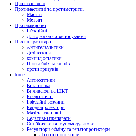
Протизапальні
Протимаститні та протиметритні
Мастит
Метрит
Протимікробні
Ін'єкційні
Для орального застосування
Протипаразитарні
Антигельмінтики
Дезінсекція
кокцидіостатики
Проти бліх та кліщів
проти гризунів
Інше
Антисептики
Ветаптечка
Впливаючі на ШКТ
Енергетичні
Інфузійні розчини
Кардіопротектори
Мазі та зовнішні
Седативні препарати
Синбіотики та імуномодулятори
Регулятори обміну та гепатопротектори
- Гепатопротектори