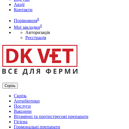
Акції
Контакти
0
Порівняння
0
Мої закладки
Авторизація
Реєстрація
Скрізь
Скрізь
Антибіотики
Послуги
Вакцини
Вітамінні та протистресові препарати
Гігієна
Гормональні препарати