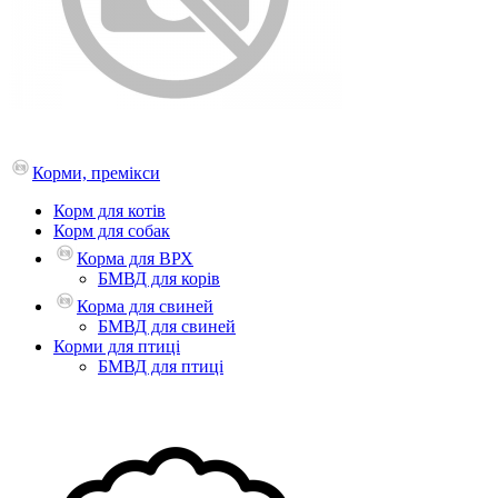
Корми, премікси
Корм для котів
Корм для собак
Корма для ВРХ
БМВД для корів
Корма для свиней
БМВД для свиней
Корми для птиці
БМВД для птиці