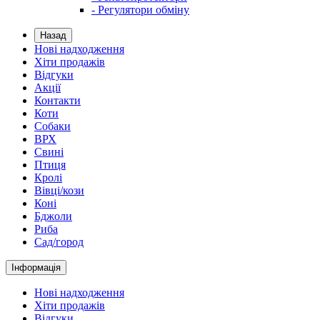
- Регулятори обміну
Назад
Нові надходження
Хіти продажів
Відгуки
Акції
Контакти
Коти
Собаки
ВРХ
Свині
Птиця
Кролі
Вівці/кози
Коні
Бджоли
Риба
Сад/город
Інформація
Нові надходження
Хіти продажів
Відгуки