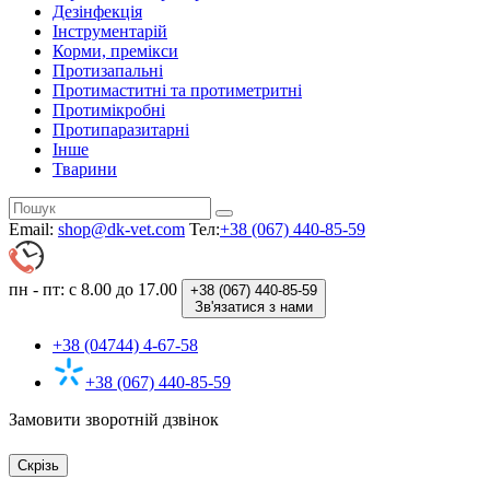
Дезінфекція
Інструментарій
Корми, премікси
Протизапальні
Протимаститні та протиметритні
Протимікробні
Протипаразитарні
Інше
Тварини
Email:
shop@dk-vet.com
Тел:
+38 (067) 440-85-59
пн - пт: с 8.00 до 17.00
+38 (067)
440-85-59
Зв'язатися з нами
+38 (04744) 4-67-58
+38 (067) 440-85-59
Замовити зворотній дзвінок
Скрізь