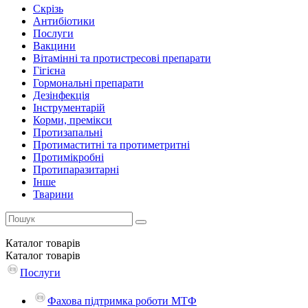
Скрізь
Антибіотики
Послуги
Вакцини
Вітамінні та протистресові препарати
Гігієна
Гормональні препарати
Дезінфекція
Інструментарій
Корми, премікси
Протизапальні
Протимаститні та протиметритні
Протимікробні
Протипаразитарні
Інше
Тварини
Каталог
товарів
Каталог
товарів
Послуги
Фахова підтримка роботи МТФ