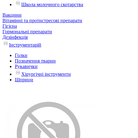
Школа молочного скотарства
Вакцини
Вітамінні та протистресові препарати
Гігієна
Гормональні препарати
Дезінфекція
Інструментарій
Голки
Позначення тварин
Рукавички
Хірургічні інструменти
Шприци