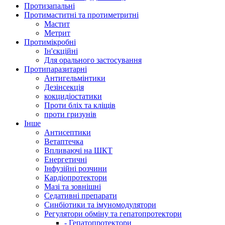
Протизапальні
Протимаститні та протиметритні
Мастит
Метрит
Протимікробні
Ін'єкційні
Для орального застосування
Протипаразитарні
Антигельмінтики
Дезінсекція
кокцидіостатики
Проти бліх та кліщів
проти гризунів
Інше
Антисептики
Ветаптечка
Впливаючі на ШКТ
Енергетичні
Інфузійні розчини
Кардіопротектори
Мазі та зовнішні
Седативні препарати
Синбіотики та імуномодулятори
Регулятори обміну та гепатопротектори
- Гепатопротектори