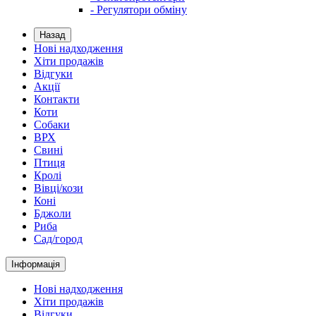
- Регулятори обміну
Назад
Нові надходження
Хіти продажів
Відгуки
Акції
Контакти
Коти
Собаки
ВРХ
Свині
Птиця
Кролі
Вівці/кози
Коні
Бджоли
Риба
Сад/город
Інформація
Нові надходження
Хіти продажів
Відгуки