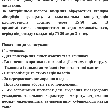
лікування.
За внутрішньом’язового введення відбувається швидка
абсорбція препарату, а максимальна концентрація
клопростенолу досягає через 15-90 хв.
В
організмі
самок
клопростенол швидко метаболізується,
період піврозпаду складає від 75-80 х
в
до 3-х год.
Показання до застосування
Свиноматки:
-
Для прискорення лізису жовтих тіл в яєчниках
-
Включення в протокол синхронізації й стимуляції еструсу
-
Тваринам із ознаками «в’ялої тічки» та «тихої охоти»
-
Синхронізація та стимуляція пологів
-
За передчасного завмирання плодів
-
Провокування абортів та їх прискорення
-
Як допоміжний препарат для лікування післяродових
ускладнень запального характеру – метриту, затримання
посліду, ендоцервіциту, вульвовагініту, субінволюції матки
тощо