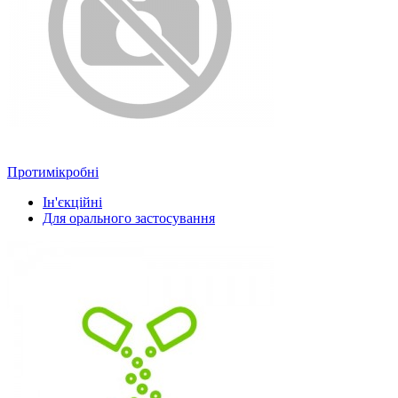
Протимікробні
Ін'єкційні
Для орального застосування