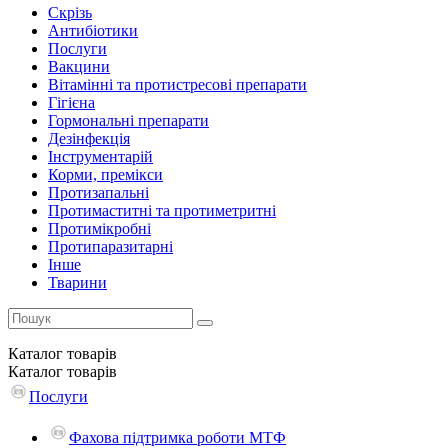
Скрізь
Антибіотики
Послуги
Вакцини
Вітамінні та протистресові препарати
Гігієна
Гормональні препарати
Дезінфекція
Інструментарій
Корми, премікси
Протизапальні
Протимаститні та протиметритні
Протимікробні
Протипаразитарні
Інше
Тварини
Каталог
товарів
Каталог
товарів
Послуги
Фахова підтримка роботи МТФ