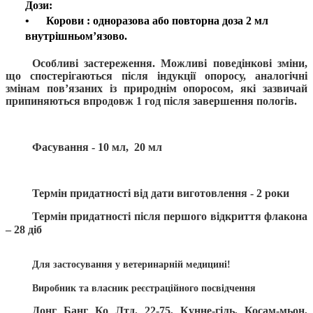
Дози:
•
Корови
:
одноразова або повторна доза 2 мл
внутрішньом’язово
.
Особливі застереження.
Можливі поведінкові зміни,
що спостерігаються після індукції опоросу, аналогічні
змінам пов’язаних із природнім опоросом, які зазвичай
припиняються впродовж 1 год після завершення пологів.
Фасування - 10 мл, 20 мл
Термін придатності від дати виготовлення - 2 роки
Термін придатності після першого відкриття флакона
– 28 діб
Для застосування у ветеринарній медицині!
Виробник та власник реєстраційного посвідчення
Донг Банг Ко Лтд. 22-75, Кунне-гіль, Косам-мьон,