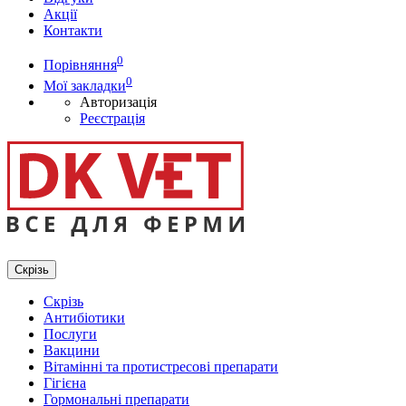
Акції
Контакти
0
Порівняння
0
Мої закладки
Авторизація
Реєстрація
Скрізь
Скрізь
Антибіотики
Послуги
Вакцини
Вітамінні та протистресові препарати
Гігієна
Гормональні препарати