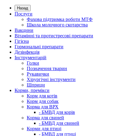
Назад
Послуги
Фахова підтримка роботи МТФ
Школа молочного скотарства
Вакцини
Вітамінні та протистресові препарати
Гігієна
Гормональні препарати
Дезінфекція
Інструментарій
Голки
Позначення тварин
Рукавички
Хірургічні інструменти
Шприци
Корми, премікси
Корм для котів
Корм для собак
Корма для ВРХ
- БМВД для корів
Корма для свиней
- БМВД для свиней
Корми для птиці
- БМВД для птиці