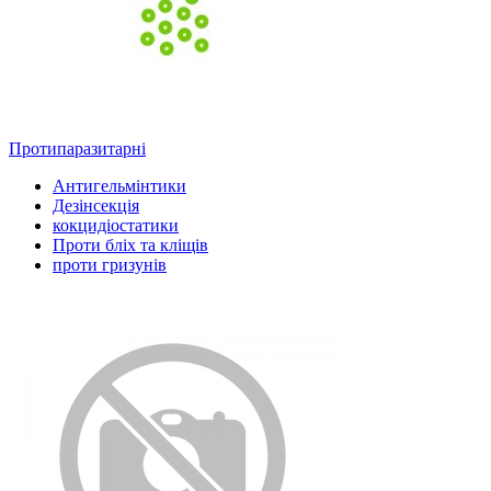
Протипаразитарні
Антигельмінтики
Дезінсекція
кокцидіостатики
Проти бліх та кліщів
проти гризунів