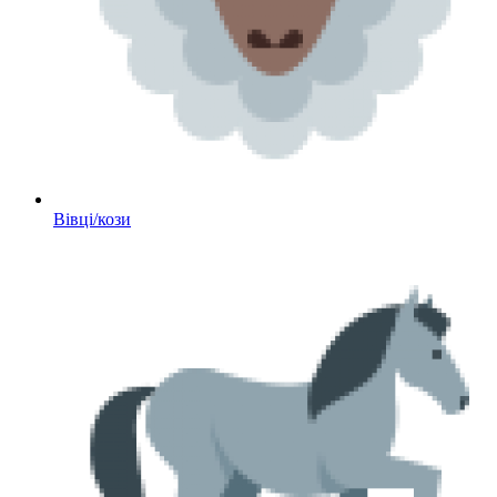
Вівці/кози