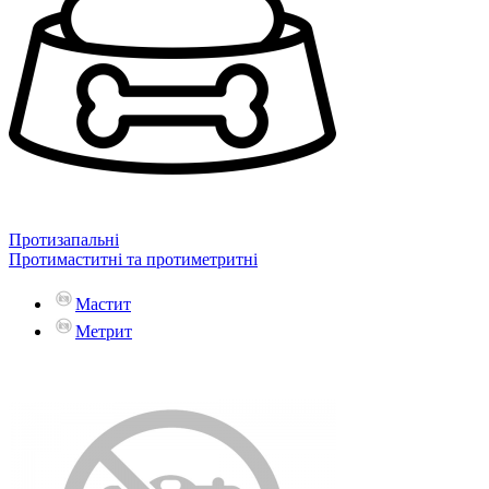
Протизапальні
Протимаститні та протиметритні
Мастит
Метрит