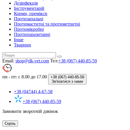
Дезінфекція
Інструментарій
Корми, премікси
Протизапальні
Протимаститні та протиметритні
Протимікробні
Протипаразитарні
Інше
Тварини
Email:
shop@dk-vet.com
Тел:
+38 (067) 440-85-59
пн - пт: с 8.00 до 17.00
+38 (067)
440-85-59
Зв'язатися з нами
+38 (04744) 4-67-58
+38 (067) 440-85-59
Замовити зворотній дзвінок
Скрізь