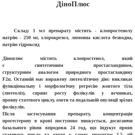
ДіноПлюс
Склад: 1 мл препарату містить - клопростенолу
натрію - 250 мг, хлорокрезол, лимонна кислота безводна,
натрію гідроксид
Діноплюс містить к
лопростенол
, який
є
синтетичн
им
простагландин
ом
,
структурни
м
аналог
ом
природного простагландину
F2α.
Останній м
ає вира
жену
лютеолітичну дію
:
викликає
функціональну і морфологічну регресію жовтого тіла
(лютеоліз), сприяє росту фолікулів у яєчниках,
прояву
статевого циклу,
охоти
та
подальшій овуляції зрілих
фолікулів.
Після
застосування
препарату, концентрація
прогестерону
в крові
поступово знижується, досягаючи
баз
ального
рівня
впродовж
24 год, що індукує
прояв
статевого циклу та
охот
и
у самок протягом 2-5 діб