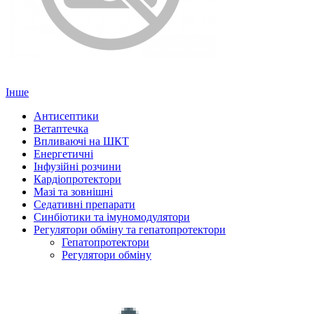
Інше
Антисептики
Ветаптечка
Впливаючі на ШКТ
Енергетичні
Інфузійні розчини
Кардіопротектори
Мазі та зовнішні
Седативні препарати
Синбіотики та імуномодулятори
Регулятори обміну та гепатопротектори
Гепатопротектори
Регулятори обміну