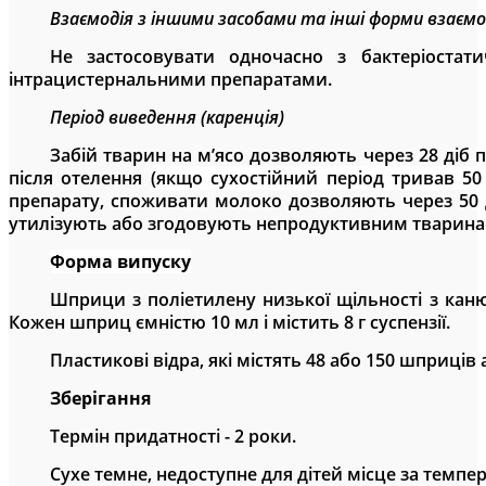
Взаємодія з іншими засобами та інші форми взаємо
Не застосовувати одночасно з бактеріоста
інтрацистернальними препаратами.
Період виведення (каренція)
Забій тварин на м’ясо дозволяють через 28 діб
після отелення
(
якщо сухостійний період тривав
50
препарату, споживати молоко дозволяють через 50 ді
утилізують або згодовують непродуктивним тваринам
Форма
випуску
Шприци з поліетилену низької щільності з каню
Кожен шприц
ємністю 10 мл і
містить 8 г суспензії.
Пластикові відра, які містять 48 або 150 шприці
Зберігання
Термін придатності
-
2
роки.
Сухе темне, недоступне для дітей місце за темпер