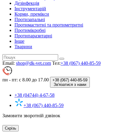
Дезінфекція
Інструментарій
Корми, премікси
Протизапальні
Протимаститні та протиметритні
Протимікробні
Протипаразитарні
Інше
Тварини
Email:
shop@dk-vet.com
Тел:
+38 (067) 440-85-59
пн - пт: с 8.00 до 17.00
+38 (067)
440-85-59
Зв'язатися з нами
+38 (04744) 4-67-58
+38 (067) 440-85-59
Замовити зворотній дзвінок
Скрізь