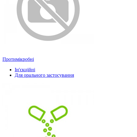
Протимікробні
Ін'єкційні
Для орального застосування