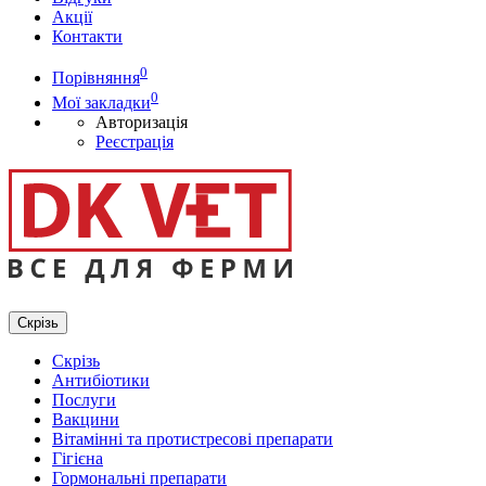
Акції
Контакти
0
Порівняння
0
Мої закладки
Авторизація
Реєстрація
Скрізь
Скрізь
Антибіотики
Послуги
Вакцини
Вітамінні та протистресові препарати
Гігієна
Гормональні препарати