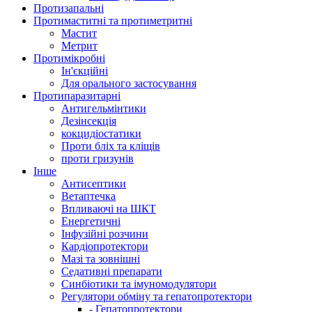
Протизапальні
Протимаститні та протиметритні
Мастит
Метрит
Протимікробні
Ін'єкційні
Для орального застосування
Протипаразитарні
Антигельмінтики
Дезінсекція
кокцидіостатики
Проти бліх та кліщів
проти гризунів
Інше
Антисептики
Ветаптечка
Впливаючі на ШКТ
Енергетичні
Інфузійні розчини
Кардіопротектори
Мазі та зовнішні
Седативні препарати
Синбіотики та імуномодулятори
Регулятори обміну та гепатопротектори
- Гепатопротектори