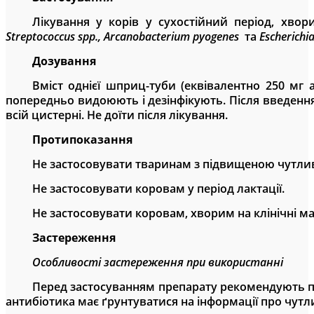
Лікування у корів у сухостійний період, хвор
Streptococcus spp.,
Arcanobacterium
pyogenes
та
Escherichi
Дозування
Вміст однієї шприц-туби (еквівалентно 250 мг 
попередньо видоюють і дезінфікують. Після введенн
всій цистерні. Не доїти після лікування.
Протипоказання
Не застосовувати
тваринам з підвищеною чутли
Не застосовувати коровам у період лактації.
Не застосовувати коровам
, хворим на
клінічн
і
ма
Застереження
Особливості застереження при використанні
Перед застосуванням препарату рекомендують пр
антибіотика має ґрунтуватися на інформації
про
чутл