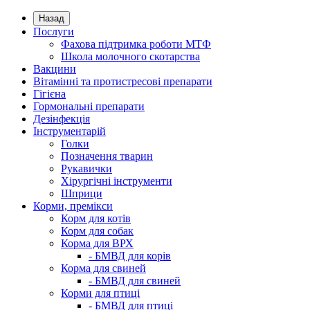
Назад
Послуги
Фахова підтримка роботи МТФ
Школа молочного скотарства
Вакцини
Вітамінні та протистресові препарати
Гігієна
Гормональні препарати
Дезінфекція
Інструментарій
Голки
Позначення тварин
Рукавички
Хірургічні інструменти
Шприци
Корми, премікси
Корм для котів
Корм для собак
Корма для ВРХ
- БМВД для корів
Корма для свиней
- БМВД для свиней
Корми для птиці
- БМВД для птиці