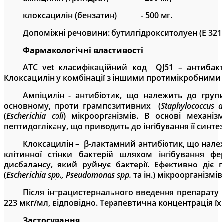
клоксацилін (бензатин)
- 5
00 мг
.
Допоміжні речовини: бутилгідрокситолуен (E 321)
Фармакологічні властивості
ATC
vet
класифікаційний код
QJ
51 –
антибак
Клоксацилін у комбінації з іншими протимікробними
Ампіцилін - антибіотик, що належить до групи
основному, проти грампозитивних (
Staphylococcus 
(
Escherichia
coli
) мікроорганізмів. В основі механі
пептидоглікану, що приводить до інгібування її синте
Клоксацилін –
β
-лактамний антибіотик, що нале
клітинної стінки бактерій шляхом інгібування 
дисбалансу, який руйнує бактерії. Ефективно діє
(
Escherichia
spp
.,
Pseudomonas
spp
.
та ін.)
мікроорганізмів
Після інтрацистернального введення препарату 
223
мкг/мл, відповідно. Терапевтична концентрація ї
Застосування