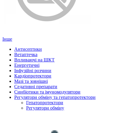
Інше
Антисептики
Ветаптечка
Впливаючі на ШКТ
Енергетичні
Інфузійні розчини
Кардіопротектори
Мазі та зовнішні
Седативні препарати
Синбіотики та імуномодулятори
Регулятори обміну та гепатопротектори
Гепатопротектори
Регулятори обміну