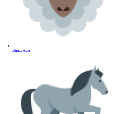
Вівці/кози