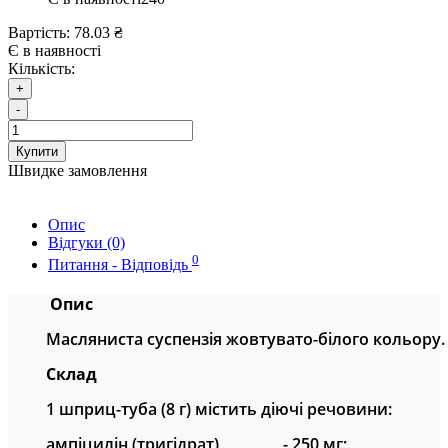
Вартість:
78.03 ₴
Є в наявності
Кількість:
+
-
Купити
Швидке замовлення
Опис
Відгуки (0)
0
Питання - Відповідь
Оп
ис
Масляниста суспензія жовтувато-білого кольору
.
Склад
1
шприц
-туба
(8 г) містить
діючі речовини
:
а
мпіцилін
(тригідрат)
- 250
мг
;