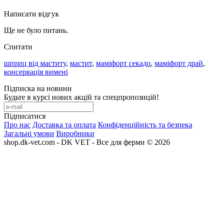
Написати відгук
Ще не було питань.
Спитати
шприц від маститу
,
мастит
,
маміфорт секадо
,
маміфорт драй
,
консервація вимені
Підписка на новини
Будьте в курсі нових акцій та спецпропозицій!
Підписатися
Про нас
Доставка та оплата
Конфіденційність та безпека
Загальні умови
Виробники
shop.dk-vet.com - DK VET - Все для ферми © 2026