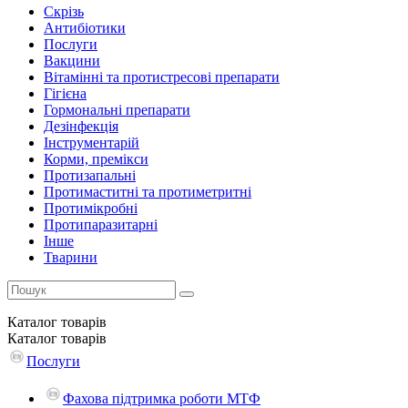
Скрізь
Антибіотики
Послуги
Вакцини
Вітамінні та протистресові препарати
Гігієна
Гормональні препарати
Дезінфекція
Інструментарій
Корми, премікси
Протизапальні
Протимаститні та протиметритні
Протимікробні
Протипаразитарні
Інше
Тварини
Каталог
товарів
Каталог
товарів
Послуги
Фахова підтримка роботи МТФ