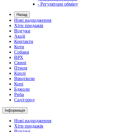
- Регулятори обміну
Назад
Нові надходження
Хіти продажів
Відгуки
Акції
Контакти
Коти
Собаки
ВРХ
Свині
Птиця
Кролі
Вівці/кози
Коні
Бджоли
Риба
Сад/город
Інформація
Нові надходження
Хіти продажів
Відгуки