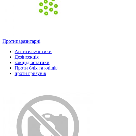
Протипаразитарні
Антигельмінтики
Дезінсекція
кокцидіостатики
Проти бліх та кліщів
проти гризунів