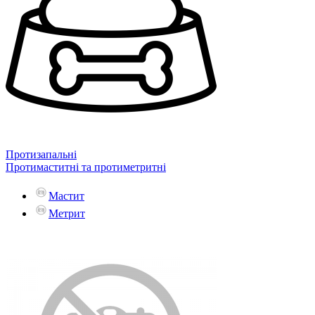
Протизапальні
Протимаститні та протиметритні
Мастит
Метрит