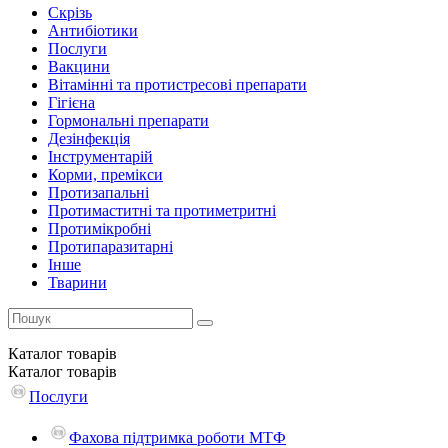
Скрізь
Антибіотики
Послуги
Вакцини
Вітамінні та протистресові препарати
Гігієна
Гормональні препарати
Дезінфекція
Інструментарій
Корми, премікси
Протизапальні
Протимаститні та протиметритні
Протимікробні
Протипаразитарні
Інше
Тварини
Каталог
товарів
Каталог
товарів
Послуги
Фахова підтримка роботи МТФ