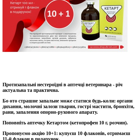
Протизапальні нестероїдні в аптечці ветеринара - річ
актуальна та практична.
Бо ото страшне запальне може статися будь-коли: органи
дихання, молочні залози тварин, гострі мастити, бронхіти,
рани, запалення опорно-рухового апарату.
Поповніть аптечку Кетартом (кетопрофен 10 г, розчин).
Пропонуємо акцію 10+1: купуєш 10 флаконів, отримаєш
11-й флакон в подарунок.