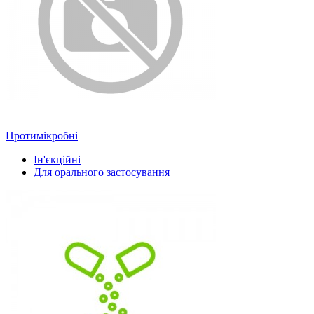
Протимікробні
Ін'єкційні
Для орального застосування