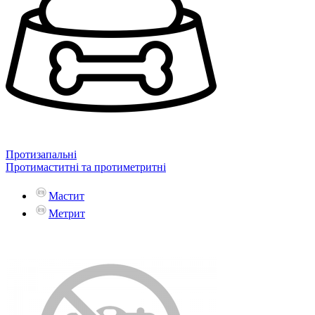
Протизапальні
Протимаститні та протиметритні
Мастит
Метрит