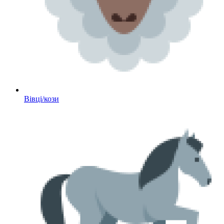
Вівці/кози