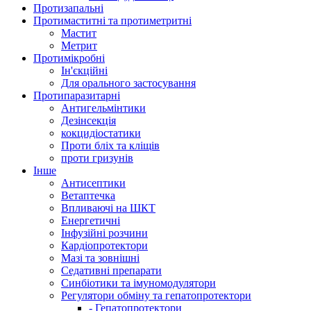
Протизапальні
Протимаститні та протиметритні
Мастит
Метрит
Протимікробні
Ін'єкційні
Для орального застосування
Протипаразитарні
Антигельмінтики
Дезінсекція
кокцидіостатики
Проти бліх та кліщів
проти гризунів
Інше
Антисептики
Ветаптечка
Впливаючі на ШКТ
Енергетичні
Інфузійні розчини
Кардіопротектори
Мазі та зовнішні
Седативні препарати
Синбіотики та імуномодулятори
Регулятори обміну та гепатопротектори
- Гепатопротектори