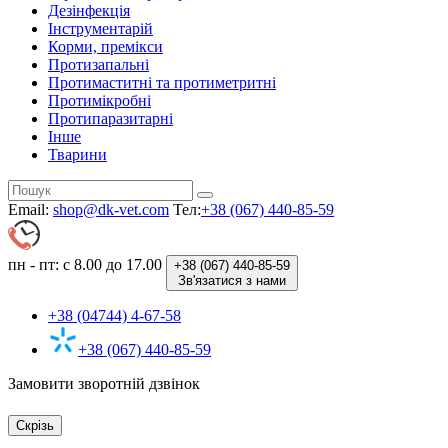
Дезінфекція
Інструментарій
Корми, премікси
Протизапальні
Протимаститні та протиметритні
Протимікробні
Протипаразитарні
Інше
Тварини
Email:
shop@dk-vet.com
Тел:
+38 (067) 440-85-59
пн - пт: с 8.00 до 17.00
+38 (067)
440-85-59
Зв'язатися з нами
+38 (04744) 4-67-58
+38 (067) 440-85-59
Замовити зворотній дзвінок
Скрізь