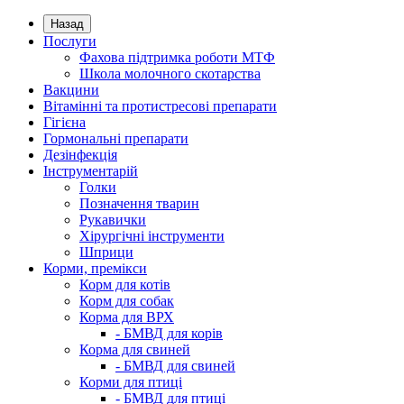
Назад
Послуги
Фахова підтримка роботи МТФ
Школа молочного скотарства
Вакцини
Вітамінні та протистресові препарати
Гігієна
Гормональні препарати
Дезінфекція
Інструментарій
Голки
Позначення тварин
Рукавички
Хірургічні інструменти
Шприци
Корми, премікси
Корм для котів
Корм для собак
Корма для ВРХ
- БМВД для корів
Корма для свиней
- БМВД для свиней
Корми для птиці
- БМВД для птиці