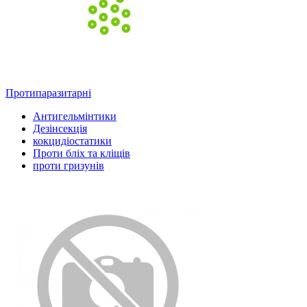
Протипаразитарні
Антигельмінтики
Дезінсекція
кокцидіостатики
Проти бліх та кліщів
проти гризунів