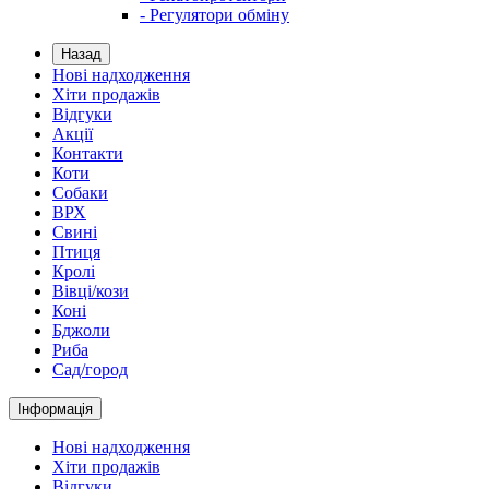
- Регулятори обміну
Назад
Нові надходження
Хіти продажів
Відгуки
Акції
Контакти
Коти
Собаки
ВРХ
Свині
Птиця
Кролі
Вівці/кози
Коні
Бджоли
Риба
Сад/город
Інформація
Нові надходження
Хіти продажів
Відгуки