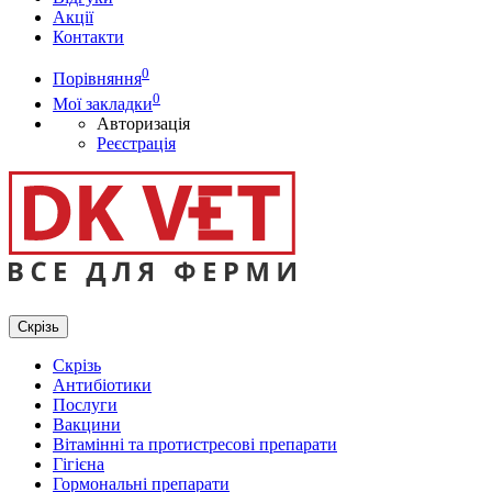
Акції
Контакти
0
Порівняння
0
Мої закладки
Авторизація
Реєстрація
Скрізь
Скрізь
Антибіотики
Послуги
Вакцини
Вітамінні та протистресові препарати
Гігієна
Гормональні препарати