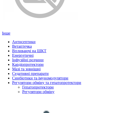
Інше
Антисептики
Ветаптечка
Впливаючі на ШКТ
Енергетичні
Інфузійні розчини
Кардіопротектори
Мазі та зовнішні
Седативні препарати
Синбіотики та імуномодулятори
Регулятори обміну та гепатопротектори
Гепатопротектори
Регулятори обміну