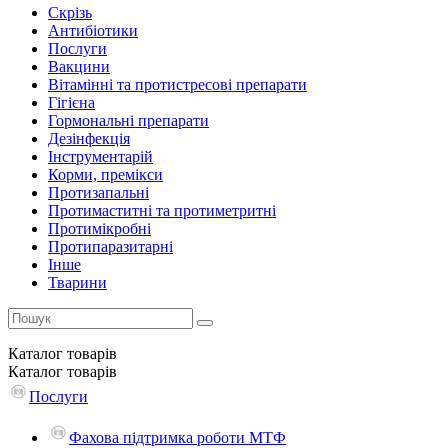
Скрізь
Антибіотики
Послуги
Вакцини
Вітамінні та протистресові препарати
Гігієна
Гормональні препарати
Дезінфекція
Інструментарій
Корми, премікси
Протизапальні
Протимаститні та протиметритні
Протимікробні
Протипаразитарні
Інше
Тварини
Каталог
товарів
Каталог
товарів
Послуги
Фахова підтримка роботи МТФ