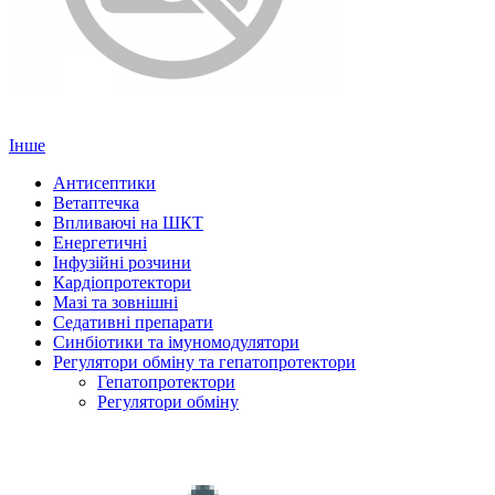
Інше
Антисептики
Ветаптечка
Впливаючі на ШКТ
Енергетичні
Інфузійні розчини
Кардіопротектори
Мазі та зовнішні
Седативні препарати
Синбіотики та імуномодулятори
Регулятори обміну та гепатопротектори
Гепатопротектори
Регулятори обміну