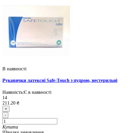
В наявності
Рукавички латексні Safe-Touch з пудрою, нестерильні
Наявність:
Є в наявності
14
211.20 ₴
+
-
Купити
Швидке замовлення