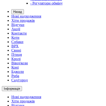
- Регулятори обміну
Назад
Нові надходження
Хіти продажів
Відгуки
Акції
Контакти
Коти
Собаки
ВРХ
Свині
Птиця
Кролі
Вівці/кози
Коні
Бджоли
Риба
Сад/город
Інформація
Нові надходження
Хіти продажів
Відгуки