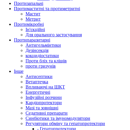
Протизапальні
Протимаститні та протиметритні
Мастит
Метрит
Протимікробні
Ін'єкційні
Для орального застосування
Протипаразитарні
Антигельмінтики
Дезінсекція
кокцидіостатики
Проти бліх та кліщів
проти гризунів
Інше
Антисептики
Ветаптечка
Впливаючі на ШКТ
Енергетичні
Інфузійні розчини
Кардіопротектори
Мазі та зовнішні
Седативні препарати
Синбіотики та імуномодулятори
Регулятори обміну та гепатопротектори
- Гепатопротектори