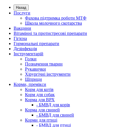
Назад
Послуги
Фахова підтримка роботи МТФ
Школа молочного скотарства
Вакцини
Вітамінні та протистресові препарати
Гігієна
Гормональні препарати
Дезінфекція
Інструментарій
Голки
Позначення тварин
Рукавички
Хірургічні інструменти
Шприци
Корми, премікси
Корм для котів
Корм для собак
Корма для ВРХ
- БМВД для корів
Корма для свиней
- БМВД для свиней
Корми для птиці
- БМВД для птиці