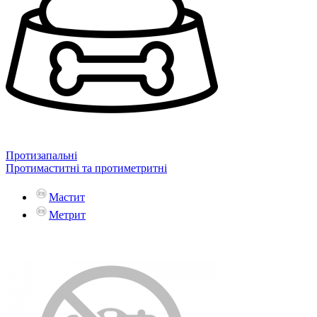
Протизапальні
Протимаститні та протиметритні
Мастит
Метрит