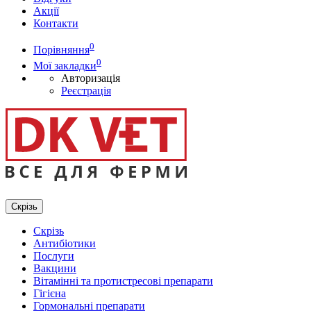
Акції
Контакти
0
Порівняння
0
Мої закладки
Авторизація
Реєстрація
Скрізь
Скрізь
Антибіотики
Послуги
Вакцини
Вітамінні та протистресові препарати
Гігієна
Гормональні препарати