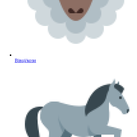
Вівці/кози