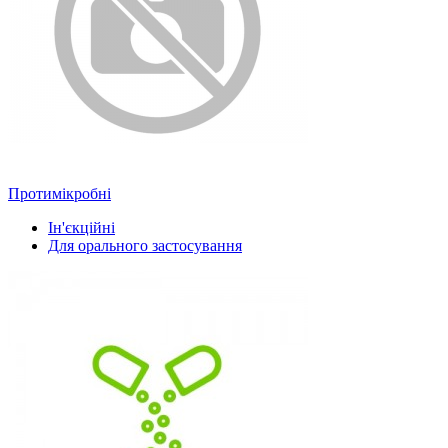
Протимікробні
Ін'єкційні
Для орального застосування