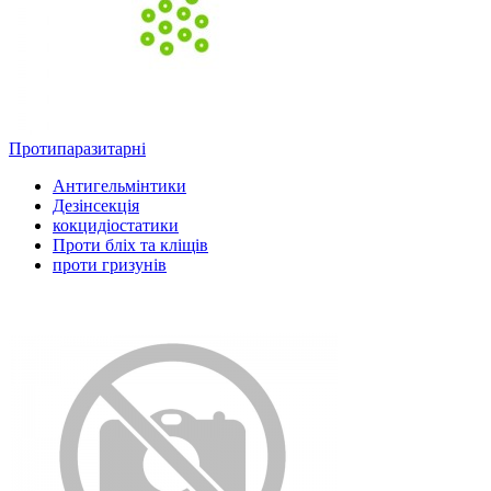
Протипаразитарні
Антигельмінтики
Дезінсекція
кокцидіостатики
Проти бліх та кліщів
проти гризунів