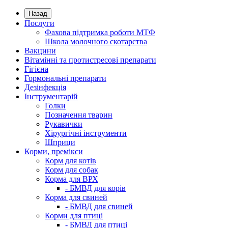
Назад
Послуги
Фахова підтримка роботи МТФ
Школа молочного скотарства
Вакцини
Вітамінні та протистресові препарати
Гігієна
Гормональні препарати
Дезінфекція
Інструментарій
Голки
Позначення тварин
Рукавички
Хірургічні інструменти
Шприци
Корми, премікси
Корм для котів
Корм для собак
Корма для ВРХ
- БМВД для корів
Корма для свиней
- БМВД для свиней
Корми для птиці
- БМВД для птиці