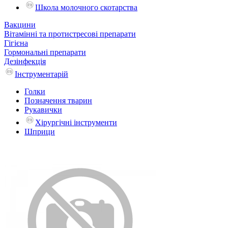
Школа молочного скотарства
Вакцини
Вітамінні та протистресові препарати
Гігієна
Гормональні препарати
Дезінфекція
Інструментарій
Голки
Позначення тварин
Рукавички
Хірургічні інструменти
Шприци