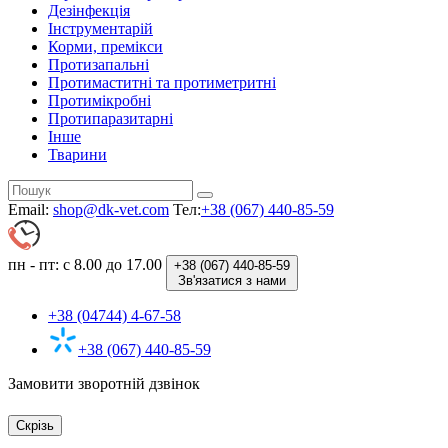
Дезінфекція
Інструментарій
Корми, премікси
Протизапальні
Протимаститні та протиметритні
Протимікробні
Протипаразитарні
Інше
Тварини
Email:
shop@dk-vet.com
Тел:
+38 (067) 440-85-59
пн - пт: с 8.00 до 17.00
+38 (067)
440-85-59
Зв'язатися з нами
+38 (04744) 4-67-58
+38 (067) 440-85-59
Замовити зворотній дзвінок
Скрізь