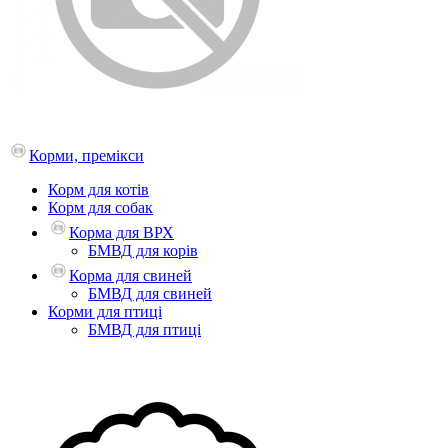
Корми, премікси
Корм для котів
Корм для собак
Корма для ВРХ
БМВД для корів
Корма для свиней
БМВД для свиней
Корми для птиці
БМВД для птиці