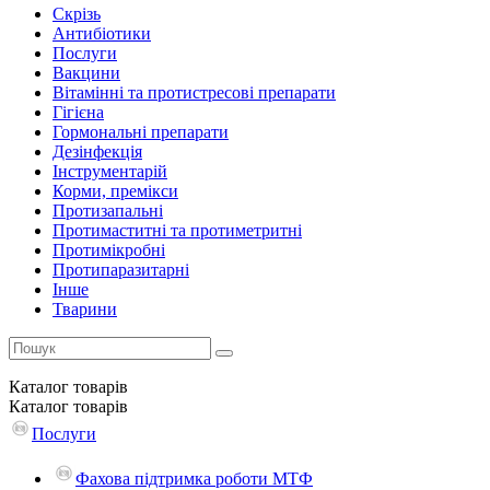
Скрізь
Антибіотики
Послуги
Вакцини
Вітамінні та протистресові препарати
Гігієна
Гормональні препарати
Дезінфекція
Інструментарій
Корми, премікси
Протизапальні
Протимаститні та протиметритні
Протимікробні
Протипаразитарні
Інше
Тварини
Каталог
товарів
Каталог
товарів
Послуги
Фахова підтримка роботи МТФ