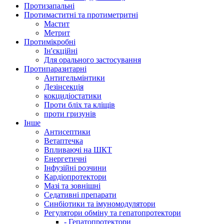
Протизапальні
Протимаститні та протиметритні
Мастит
Метрит
Протимікробні
Ін'єкційні
Для орального застосування
Протипаразитарні
Антигельмінтики
Дезінсекція
кокцидіостатики
Проти бліх та кліщів
проти гризунів
Інше
Антисептики
Ветаптечка
Впливаючі на ШКТ
Енергетичні
Інфузійні розчини
Кардіопротектори
Мазі та зовнішні
Седативні препарати
Синбіотики та імуномодулятори
Регулятори обміну та гепатопротектори
- Гепатопротектори