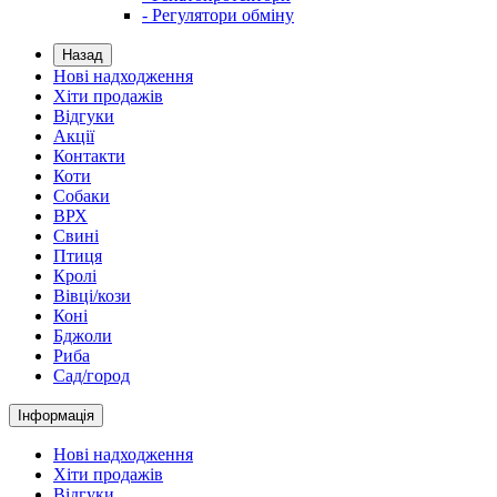
- Регулятори обміну
Назад
Нові надходження
Хіти продажів
Відгуки
Акції
Контакти
Коти
Собаки
ВРХ
Свині
Птиця
Кролі
Вівці/кози
Коні
Бджоли
Риба
Сад/город
Інформація
Нові надходження
Хіти продажів
Відгуки