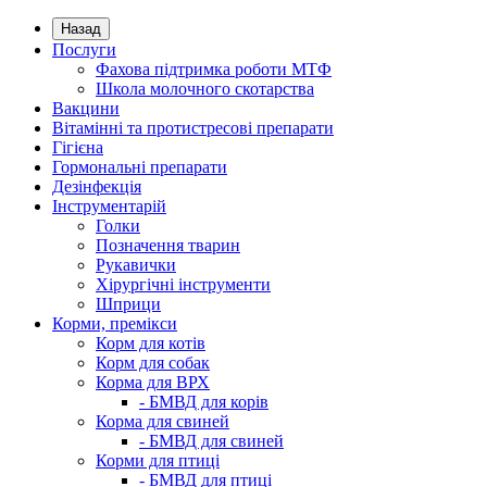
Назад
Послуги
Фахова підтримка роботи МТФ
Школа молочного скотарства
Вакцини
Вітамінні та протистресові препарати
Гігієна
Гормональні препарати
Дезінфекція
Інструментарій
Голки
Позначення тварин
Рукавички
Хірургічні інструменти
Шприци
Корми, премікси
Корм для котів
Корм для собак
Корма для ВРХ
- БМВД для корів
Корма для свиней
- БМВД для свиней
Корми для птиці
- БМВД для птиці