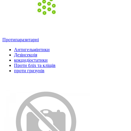
Протипаразитарні
Антигельмінтики
Дезінсекція
кокцидіостатики
Проти бліх та кліщів
проти гризунів