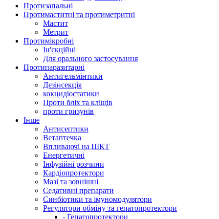
Протизапальні
Протимаститні та протиметритні
Мастит
Метрит
Протимікробні
Ін'єкційні
Для орального застосування
Протипаразитарні
Антигельмінтики
Дезінсекція
кокцидіостатики
Проти бліх та кліщів
проти гризунів
Інше
Антисептики
Ветаптечка
Впливаючі на ШКТ
Енергетичні
Інфузійні розчини
Кардіопротектори
Мазі та зовнішні
Седативні препарати
Синбіотики та імуномодулятори
Регулятори обміну та гепатопротектори
- Гепатопротектори