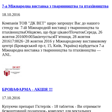
7-а Міжнародна виставка з тваринництва та птахівництва
18.10.2016
Компанія ТОВ "ДК ВЕТ" щиро запрошує Вас до нашого
стенду на 7-ій Міжнародній виставці з тваринництва та
птахівництваОбіцяємо, що буде цікаво!ПочатокСереда, 26
жовтня 201609:00ЗакінчуєтьсяПʼятниця, 28 жовтня
201617:0026−28 жовтня 2016 у Міжнародному виставковому
центрі (Броварський пр-т, 15, Київ, Україна) відбудеться 7-а
Міжнародна виставка з тваринництва та птахівництва —
ANI..
БРОВАФАРМА - АКЦІЯ !!!
17.10.2016
Купуючи препарат Гістерлік - 18 таблеток - Ви отримаєте
безкоштовний подарунок- комплект для ректальних