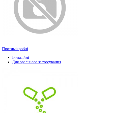
Протимікробні
Ін'єкційні
Для орального застосування