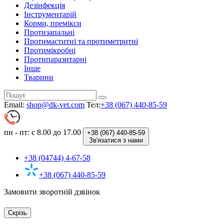
Дезінфекція
Інструментарій
Корми, премікси
Протизапальні
Протимаститні та протиметритні
Протимікробні
Протипаразитарні
Інше
Тварини
Email:
shop@dk-vet.com
Тел:
+38 (067) 440-85-59
пн - пт: с 8.00 до 17.00
+38 (067)
440-85-59
Зв'язатися з нами
+38 (04744) 4-67-58
+38 (067) 440-85-59
Замовити зворотній дзвінок
Скрізь