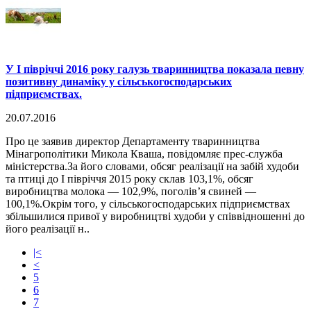
​У І півріччі 2016 року галузь тваринництва показала певну
позитивну динаміку у сільськогосподарських
підприємствах.
20.07.2016
Про це заявив директор Департаменту тваринництва
Мінагрополітики Микола Кваша, повідомляє прес-служба
міністерства.За його словами, обсяг реалізації на забій худоби
та птиці до І півріччя 2015 року склав 103,1%, обсяг
виробництва молока — 102,9%, поголів’я свиней —
100,1%.Окрім того, у сільськогосподарських підприємствах
збільшилися привої у виробництві худоби у співвідношенні до
його реалізації н..
|<
<
5
6
7