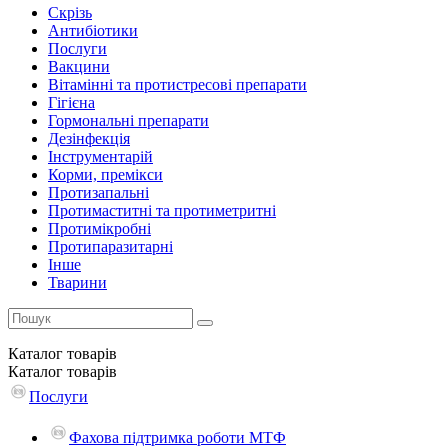
Скрізь
Антибіотики
Послуги
Вакцини
Вітамінні та протистресові препарати
Гігієна
Гормональні препарати
Дезінфекція
Інструментарій
Корми, премікси
Протизапальні
Протимаститні та протиметритні
Протимікробні
Протипаразитарні
Інше
Тварини
Каталог
товарів
Каталог
товарів
Послуги
Фахова підтримка роботи МТФ