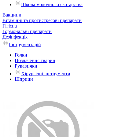
Школа молочного скотарства
Вакцини
Вітамінні та протистресові препарати
Гігієна
Гормональні препарати
Дезінфекція
Інструментарій
Голки
Позначення тварин
Рукавички
Хірургічні інструменти
Шприци