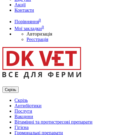
Акції
Контакти
0
Порівняння
0
Мої закладки
Авторизація
Реєстрація
Скрізь
Скрізь
Антибіотики
Послуги
Вакцини
Вітамінні та протистресові препарати
Гігієна
Гормональні препарати