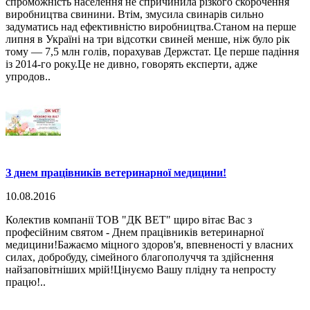
спроможність населення не спричинила різкого скорочення
виробництва свинини. Втім, змусила свинарів сильно
задуматись над ефективністю виробництва.Станом на перше
липня в Україні на три відсотки свиней менше, ніж було рік
тому ― 7,5 млн голів, порахував Держстат. Це перше падіння
із 2014-го року.Це не дивно, говорять експерти, адже
упродов..
З днем працівників ветеринарної медицини!
10.08.2016
Колектив компанії ТОВ "ДК ВЕТ" щиро вітає Вас з
професійним святом - Днем працівників ветеринарної
медицини!Бажаємо міцного здоров'я, впевненості у власних
силах, добробуду, сімейного благополуччя та здійснення
найзаповітніших мрій!Цінуємо Вашу плідну та непросту
працю!..