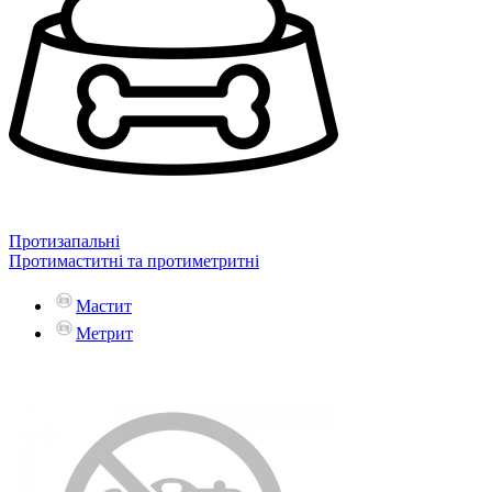
Протизапальні
Протимаститні та протиметритні
Мастит
Метрит