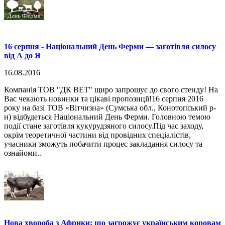
16 серпня - Національний День Ферми — заготівля силосу
від А до Я
16.08.2016
Компанія ТОВ "ДК ВЕТ" щиро запрошує до свого стенду! На
Вас чекають новинки та цікаві пропозиції!16 серпня 2016
року на базі ТОВ «Вітчизна» (Сумська обл., Конотопський р-
н) відбудеться Національний День Ферми. Головною темою
події стане заготівля кукурудзяного силосу.Під час заходу,
окрім теоретичної частини від провідних спеціалістів,
учасники зможуть побачити процес закладання силосу та
ознайоми..
Нова хвороба з Африки: що загрожує українським коровам