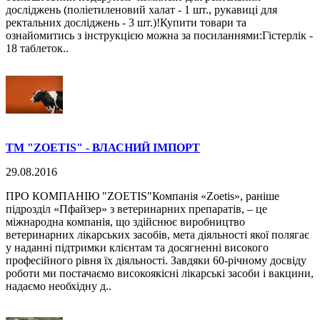
досліджень (поліетиленовий халат - 1 шт., рукавиці для
ректальних досліджень - 3 шт.)!Купити товари та
ознайомитись з інструкцією можна за посиланнями:Гістерлік -
18 таблеток..
ТМ "ZOETIS" - ВЛАСНИЙ ІМПОРТ
29.08.2016
ПРО КОМПАНІЮ "ZOETIS"Компанія «Zoetis», раніше
підрозділ «Пфайзер» з ветеринарних препаратів, – це
міжнародна компанія, що здійснює виробництво
ветеринарних лікарських засобів, мета діяльності якої полягає
у наданні підтримки клієнтам та досягненні високого
професійного рівня їх діяльності. Завдяки 60-річному досвіду
роботи ми постачаємо високоякісні лікарські засоби і вакцини,
надаємо необхідну д..