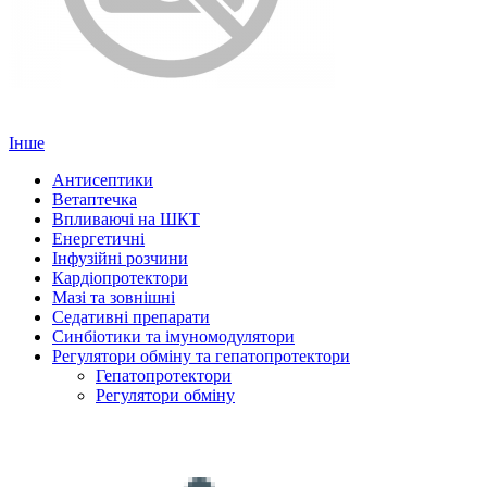
Інше
Антисептики
Ветаптечка
Впливаючі на ШКТ
Енергетичні
Інфузійні розчини
Кардіопротектори
Мазі та зовнішні
Седативні препарати
Синбіотики та імуномодулятори
Регулятори обміну та гепатопротектори
Гепатопротектори
Регулятори обміну