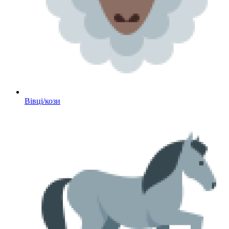
Вівці/кози