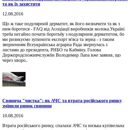
та як їх захистити
12.08.2016
Що ж таке нодулярний дерматит, як його визначити та як з
ним боротися - FAQ від Асоціації виробників молока.Україні
треба негайно почати боротьбу з нодулярним дерматитом, бо
ми ризикуємо зупинити експорт м'яса та зерна - з таким
зверненням Всеукраїнська аграрна Рада звернулась з
листами до президента, РНБО та Кабміну. Голова
Держпродспоживчслужби Володимир Лапа вже заявив, що
через хворо..
Свиняча "чистка": як АЧС та втрата російського ринку
змінили ринок свинини
10.08.2016
Втрата російського ринку, спалахи АЧС та низька купівельна