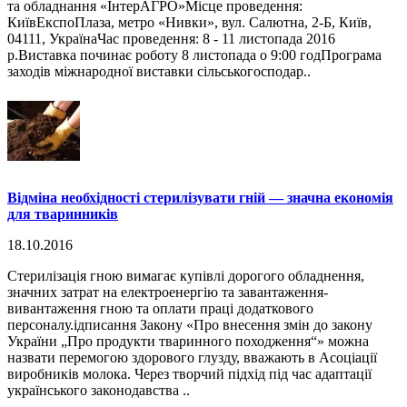
та обладнання «ІнтерАГРО»Місце проведення:
КиївЕкспоПлаза, метро «Нивки», вул. Салютна, 2-Б, Київ,
04111, УкраїнаЧас проведення: 8 - 11 листопада 2016
р.Виставка починає роботу 8 листопада о 9:00 годПрограма
заходів міжнародної виставки сільськогосподар..
Відміна необхідності стерилізувати гній — значна економія
для тваринників
18.10.2016
Стерилізація гною вимагає купівлі дорогого обладнення,
значних затрат на електроенергію та завантаження-
вивантаження гною та оплати праці додаткового
персоналу.ідписання Закону «Про внесення змін до закону
України „Про продукти тваринного походження“» можна
назвати перемогою здорового глузду, вважають в Асоціації
виробників молока. Через творчий підхід під час адаптації
українського законодавства ..