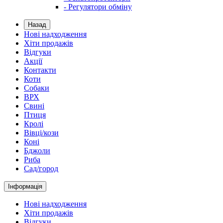
- Регулятори обміну
Назад
Нові надходження
Хіти продажів
Відгуки
Акції
Контакти
Коти
Собаки
ВРХ
Свині
Птиця
Кролі
Вівці/кози
Коні
Бджоли
Риба
Сад/город
Інформація
Нові надходження
Хіти продажів
Відгуки